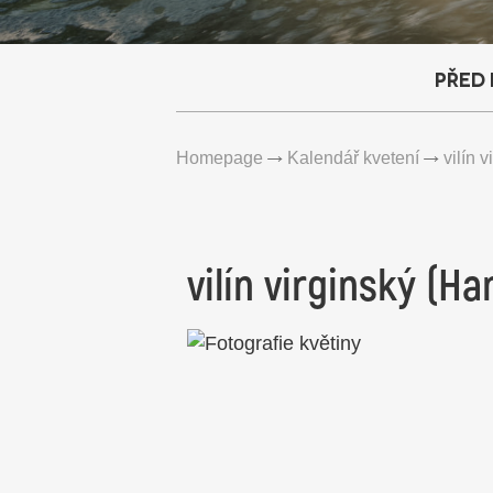
Před
Homepage
Kalendář kvetení
vilín 
vilín virginský (H