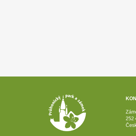
Patička
KON
webu
Zám
252 
Česk