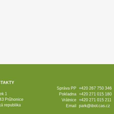
TAKTY
Správa PP
+420 267 750 346
ek 1
Pokladna
+420 271 015 180
43 Průhonice
Vrátnice
+420 271 015 211
á republika
Email
park@ibot.cas.cz