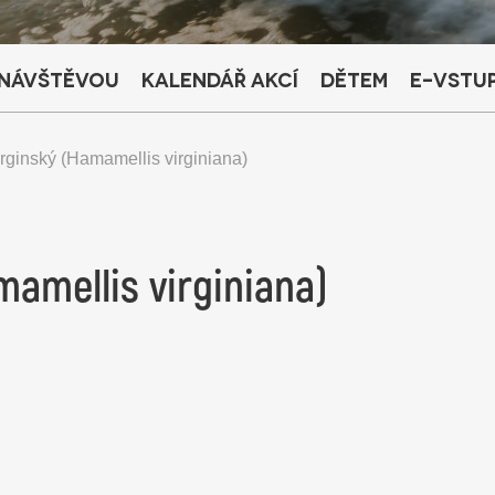
 návštěvou
Kalendář akcí
Dětem
E-vstu
virginský (Hamamellis virginiana)
amamellis virginiana)