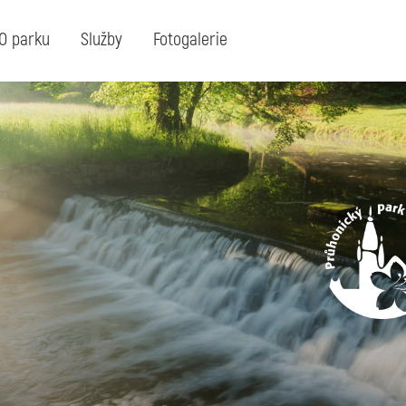
O parku
Služby
Fotogalerie
Hledaný
hledejte klíčové slovo nebo výraz:
výraz: