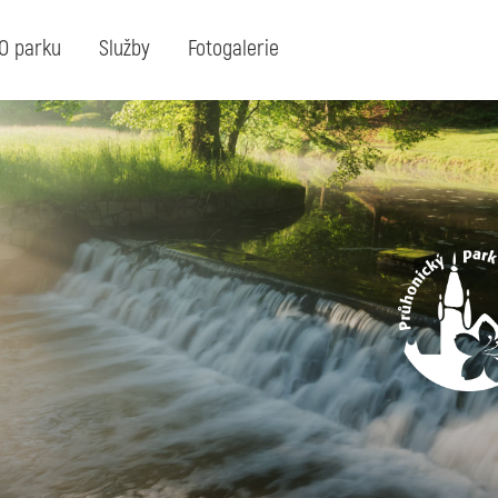
O parku
Služby
Fotogalerie
Hledaný
hledejte klíčové slovo nebo výraz:
výraz: