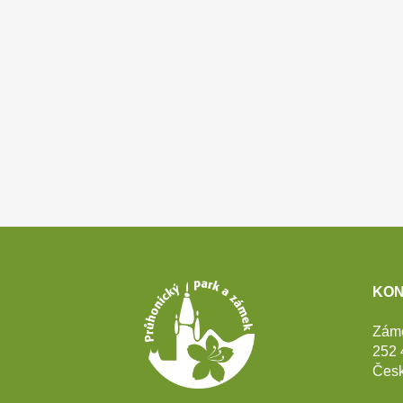
Patička
KON
webu
Zám
252 
Česk