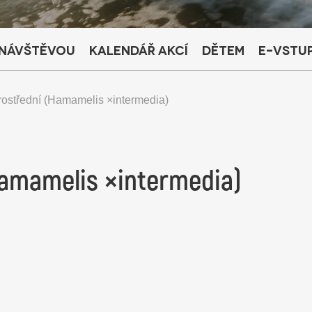
 návštěvou
Kalendář akcí
Dětem
E-vstu
prostřední (Hamamelis ×intermedia)
(Hamamelis ×intermedia)