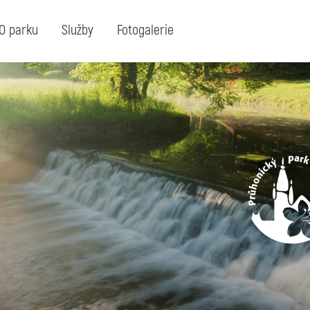
O parku
Služby
Fotogalerie
Hledaný
hledejte klíčové slovo nebo výraz:
výraz: