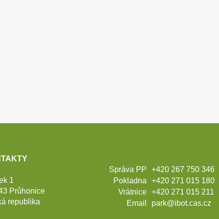
TAKTY
Správa PP
+420 267 750 346
ek 1
Pokladna
+420 271 015 180
43 Průhonice
Vrátnice
+420 271 015 211
á republika
Email
park@ibot.cas.cz