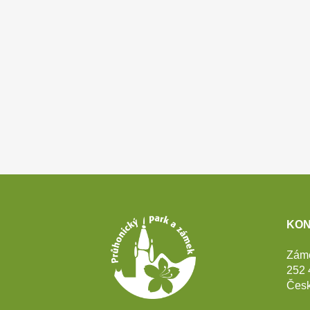
Patička
KON
webu
Zám
252 
Česk