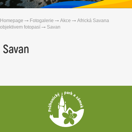
Homepage
Fotogalerie
Akce
Africká Savana
objektivem fotopasí
Savan
Savan
Patička
webu