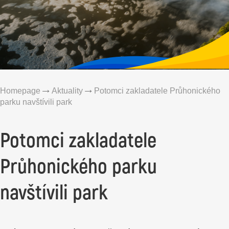
Homepage
Aktuality
Potomci zakladatele Průhonického
parku navštívili park
Potomci zakladatele
Průhonického parku
navštívili park