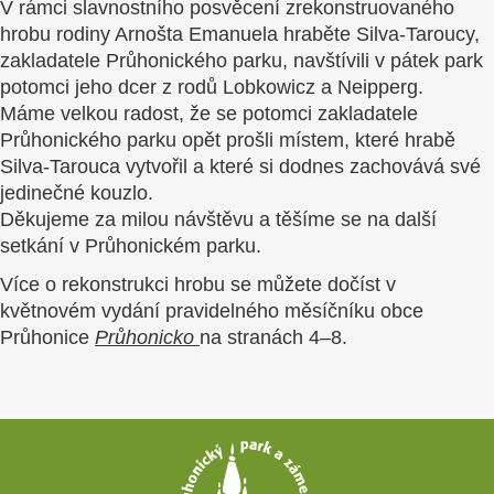
V rámci slavnostního posvěcení zrekonstruovaného
hrobu rodiny Arnošta Emanuela hraběte Silva-Taroucy,
zakladatele Průhonického parku, navštívili v pátek park
potomci jeho dcer z rodů Lobkowicz a Neipperg.
Máme velkou radost, že se potomci zakladatele
Průhonického parku opět prošli místem, které hrabě
Silva-Tarouca vytvořil a které si dodnes zachovává své
jedinečné kouzlo.
Děkujeme za milou návštěvu a těšíme se na další
setkání v Průhonickém parku.
Více o rekonstrukci hrobu se můžete dočíst v
květnovém vydání pravidelného měsíčníku obce
Průhonice
Průhonicko
na stranách 4–8.
Patička
webu