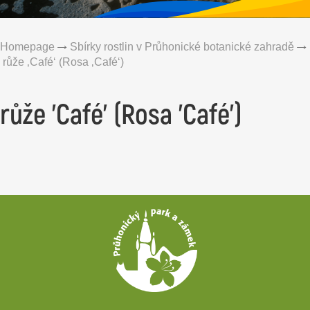
Homepage
Sbírky rostlin v Průhonické botanické zahradě
růže ‚Café‘ (Rosa ‚Café‘)
růže 'Café' (Rosa 'Café')
Patička
webu