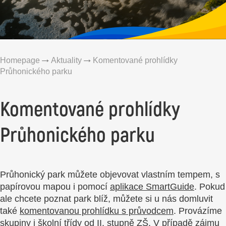
Homepage
Aktuality
Komentované prohlídky
Průhonického parku
Komentované prohlídky
Průhonického parku
Průhonický park můžete objevovat vlastním tempem, s
papírovou mapou i pomocí
aplikace SmartGuide
. Pokud
ale chcete poznat park blíž, můžete si u nás domluvit
také
komentovanou prohlídku s průvodcem
. Provázíme
skupiny i školní třídy od II. stupně ZŠ. V případě zájmu