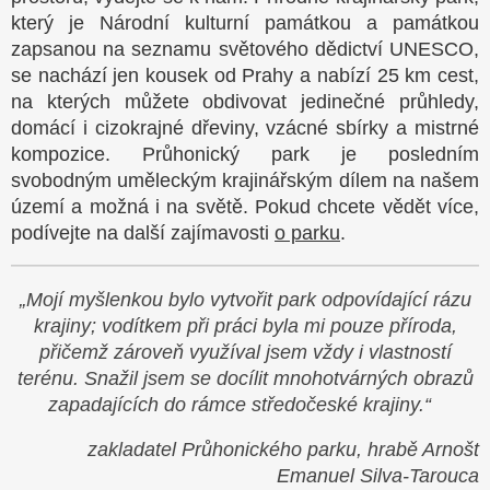
který je Národní kulturní památkou a památkou
zapsanou na seznamu světového dědictví UNESCO,
se nachází jen kousek od Prahy a nabízí 25 km cest,
na kterých můžete obdivovat jedinečné průhledy,
domácí i cizokrajné dřeviny, vzácné sbírky a mistrné
kompozice. Průhonický park je posledním
svobodným uměleckým krajinářským dílem na našem
území a možná i na světě. Pokud chcete vědět více,
podívejte na další zajímavosti
o parku
.
„Mojí myšlenkou bylo vytvořit park odpovídající rázu
krajiny; vodítkem při práci byla mi pouze příroda,
přičemž zároveň využíval jsem vždy i vlastností
terénu.
Snažil jsem se docílit mnohotvárných obrazů
zapadajících do rámce středočeské krajiny.“
zakladatel Průhonického parku, hrabě Arnošt
Emanuel Silva-Tarouca